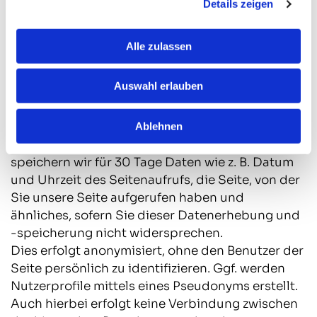
berechtigten Interessen des Verantwortlichen
Details zeigen
oder eines Dritten erforderlich ist, sofern nicht
die Interessen oder Grundrechte und
Alle zulassen
Grundfreiheiten der betroffenen Person, die den
Schutz personenbezogener Daten erfordern,
Auswahl erlauben
überwiegen.
Erhebung und Speicherung von Nutzungsdaten
Ablehnen
Zur Optimierung unserer Webseite sammeln und
speichern wir für 30 Tage Daten wie z. B. Datum
und Uhrzeit des Seitenaufrufs, die Seite, von der
Sie unsere Seite aufgerufen haben und
ähnliches, sofern Sie dieser Datenerhebung und
-speicherung nicht widersprechen.
Dies erfolgt anonymisiert, ohne den Benutzer der
Seite persönlich zu identifizieren. Ggf. werden
Nutzerprofile mittels eines Pseudonyms erstellt.
Auch hierbei erfolgt keine Verbindung zwischen