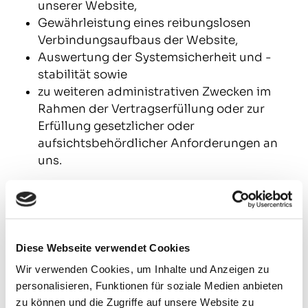
unserer Website,
Gewährleistung eines reibungslosen
Verbindungsaufbaus der Website,
Auswertung der Systemsicherheit und -
stabilität sowie
zu weiteren administrativen Zwecken im
Rahmen der Vertragserfüllung oder zur
Erfüllung gesetzlicher oder
aufsichtsbehördlicher Anforderungen an
uns.
Die Verarbeitung beruht auf Art. 6 I lit. a DSGVO,
wenn Sie uns Ihre Einwilligung zu der
Verarbeitung der sie betreffenden
personenbezogenen Daten für einen oder
Diese Webseite verwendet Cookies
mehrere bestimmte Zwecke gegeben haben.
Wir verwenden Cookies, um Inhalte und Anzeigen zu
Die Verarbeitung beruht auf Art. 6 I lit. b DSGVO,
personalisieren, Funktionen für soziale Medien anbieten
wenn die Verarbeitung zur Erfüllung eines
zu können und die Zugriffe auf unsere Website zu