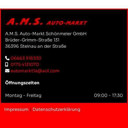
A.M.S. Auto-Markt Schönmeier GmbH
Brüder-Grimm-Straße 131
36396 Steinau an der Straße
06663 918330

0175 4131070

automarkt1a@aol.com

Öffnungszeiten
Montag - Freitag
09:00 - 17:30
Impressum
|
Datenschutzerklärung