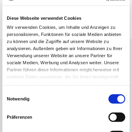
Wartung, Reparatur und Instandsetzung
direkt bei uns.
Diese Webseite verwendet Cookies
Wir verwenden Cookies, um Inhalte und Anzeigen zu
personalisieren, Funktionen für soziale Medien anbieten
zu können und die Zugriffe auf unsere Website zu
analysieren. Außerdem geben wir Informationen zu Ihrer
Verwendung unserer Website an unsere Partner für
Persönlich.
Verlässlich. Ohne
soziale Medien, Werbung und Analysen weiter. Unsere
Umwege.
Partner führen diese Informationen möglicherweise mit
Bei uns stehen Sie im Mittelpunkt. Wir
weiteren Daten zusammen, die Sie ihnen bereitgestellt
beraten ehrlich, denken mit und nehmen uns
haben oder die sie im Rahmen Ihrer Nutzung der Dienste
Zeit – damit Sie sich mit Ihrer Entscheidung
gesammelt haben.
Einwilligungsauswahl
rundum wohlfühlen.
Notwendig
Präferenzen
Kompetente Beratung statt