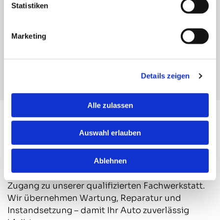
Statistiken
Verkaufsdruck
Service nach dem Kauf durch unsere
Fachwerkstatt
Marketing
Wünsche ernst nehmen – bis alles
passt
Details zeigen
Alle zulassen
Service, der bleibt
Auswahl erlauben
WERKSTATT & SERVICE
Ablehnen
Neben der Beratung bieten wir Ihnen den
Zugang zu unserer qualifizierten Fachwerkstatt.
Wir übernehmen Wartung, Reparatur und
Instandsetzung – damit Ihr Auto zuverlässig