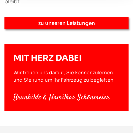
bleibt.
zu unseren Leistungen
MIT HERZ DABEI
Wir freuen uns darauf, Sie kennenzulernen –
und Sie rund um Ihr Fahrzeug zu begleiten.
Brunhilde & Hamilkar Schönmeier